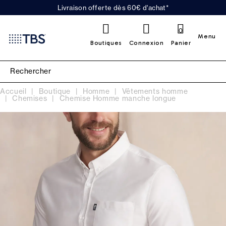
Livraison offerte dès 60€ d'achat*
0
Menu
Boutiques
Connexion
Panier
Accueil
Boutique
Homme
Vêtements homme
Chemises
Chemise Homme manche longue