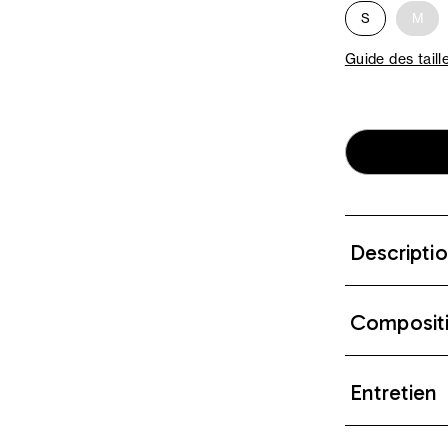
S
M
Guide des taill
Descripti
Composit
Entretien