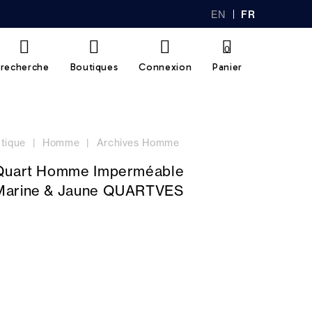
EN
FR
GL
AN
IS
Ç
H
AI
0
S
recherche
Boutiques
Connexion
Panier
tique
Homme
Archives Homme
 Quart Homme Imperméable
Marine & Jaune QUARTVES