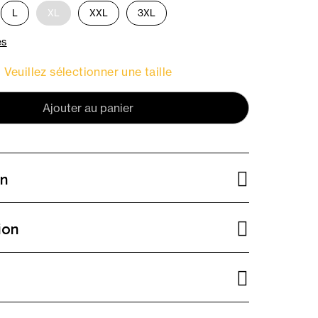
L
XL
XXL
3XL
es
Veuillez sélectionner une taille
Ajouter au panier
on
ion