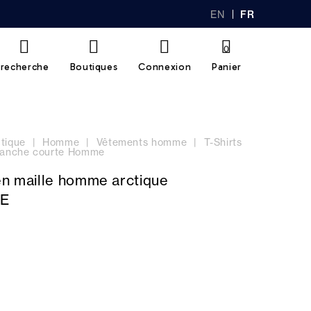
EN
FR
GL
AN
IS
Ç
H
AI
0
S
recherche
Boutiques
Connexion
Panier
tique
Homme
Vêtements homme
T-Shirts
 manche courte Homme
en maille homme arctique
E