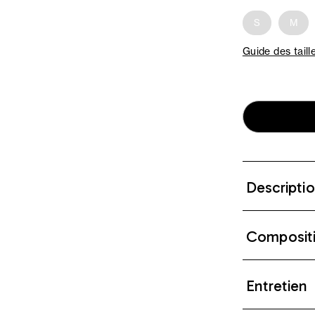
S
M
Guide des taill
Descripti
Composit
Entretien