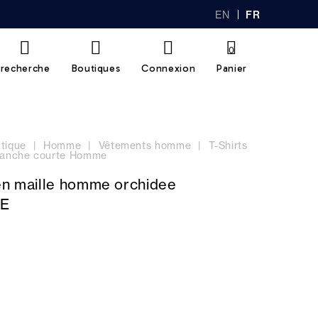
EN
FR
GL
AN
IS
Ç
H
AI
0
S
recherche
Boutiques
Connexion
Panier
tique
Homme
Vêtements homme
T-Shirts
 manche courte Homme
 en maille homme orchidee
E