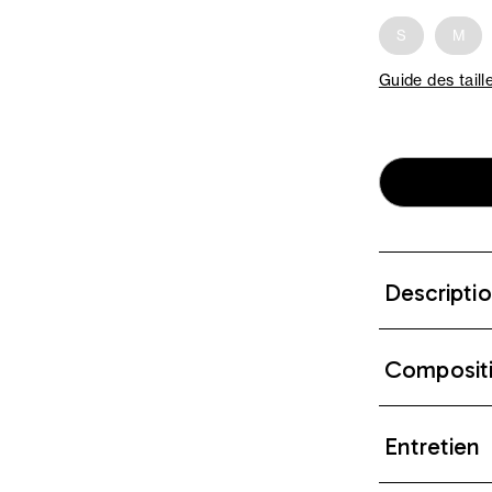
S
M
Guide des taill
Descripti
Composit
Entretien