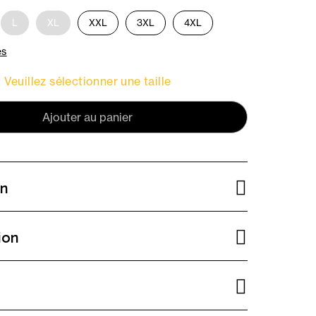
L
XL
XXL
3XL
4XL
es
Veuillez sélectionner une taille
Ajouter au panier
on
ion