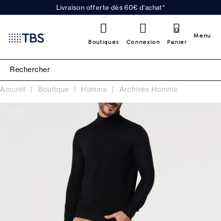
Livraison offerte dès 60€ d'achat*
0
Menu
Boutiques
Connexion
Panier
Accueil
Boutique
Homme
Archives Homme