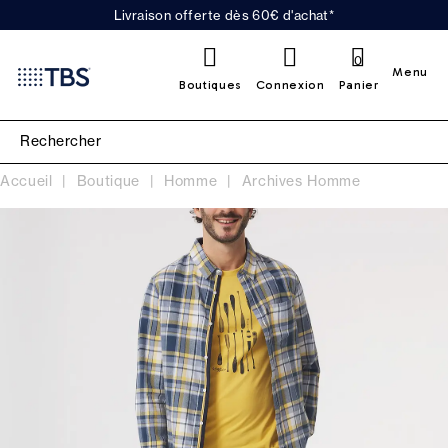
Livraison offerte dès 60€ d'achat*
0
Menu
Boutiques
Connexion
Panier
Accueil
Boutique
Homme
Archives Homme