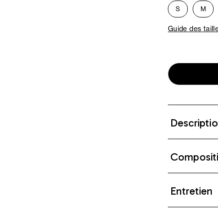
S
M
Guide des taill
Descripti
Composit
Entretien