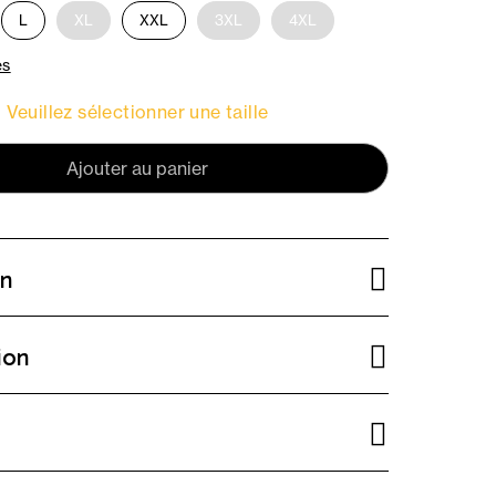
L
XL
XXL
3XL
4XL
es
Veuillez sélectionner une taille
Ajouter au panier
on
ion