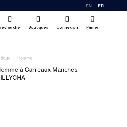
EN
FR
GL
AN
IS
Ç
H
AI
0
S
recherche
Boutiques
Connexion
Panier
tique
Homme
Homme à Carreaux Manches
WILLYCHA