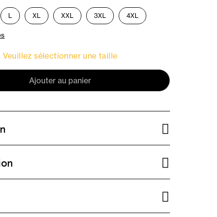
L
XL
XXL
3XL
4XL
es
Veuillez sélectionner une taille
Ajouter au panier
on
ion