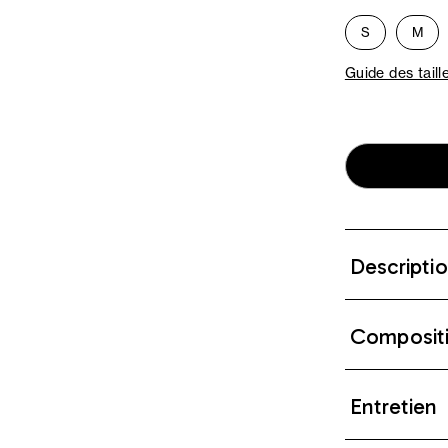
S
M
Guide des taill
Descripti
Composit
Entretien