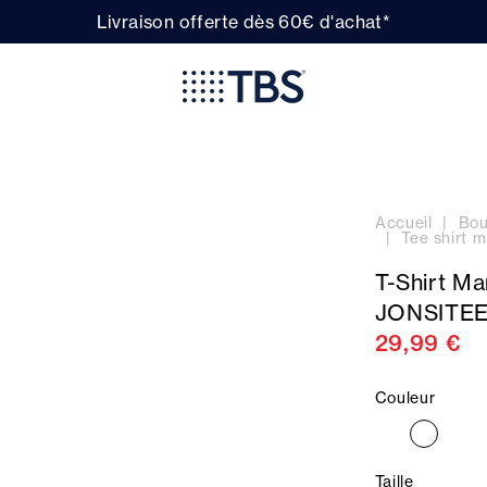
Livraison offerte dès 60€ d'achat*
Accueil
Bou
Tee shirt
T-Shirt M
JONSITE
29,99 €
Couleur
Taille