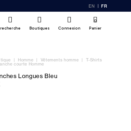
EN
FR
GL
AN
IS
Ç
H
AI
0
S
recherche
Boutiques
Connexion
Panier
tique
Homme
Vêtements homme
T-Shirts
 manche courte Homme
anches Longues Bleu
E