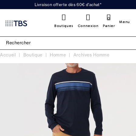
Livraison offerte dès 60€ d'achat*
0
Menu
Boutiques
Connexion
Panier
Accueil
Boutique
Homme
Archives Homme