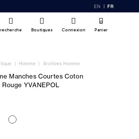
EN
FR
GL
AN
IS
Ç
H
AI
0
S
recherche
Boutiques
Connexion
Panier
tique
Homme
Archives Homme
me Manches Courtes Coton
ue Rouge YVANEPOL