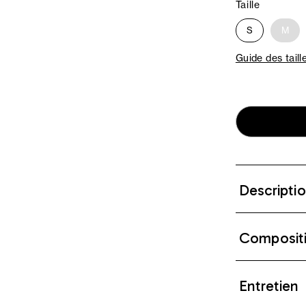
Taille
S
M
Guide des taill
Descripti
Composit
Entretien