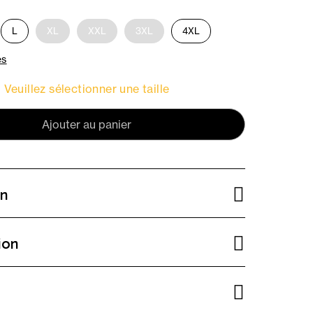
L
XL
XXL
3XL
4XL
es
Veuillez sélectionner une taille
Ajouter au panier
on
ion