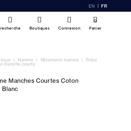
EN
FR
GL
AN
IS
Ç
H
AI
0
S
recherche
Boutiques
Connexion
Panier
tique
Homme
Vêtements homme
Polos
e manche courte
me Manches Courtes Coton
e Blanc