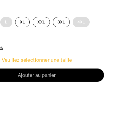
L
XL
XXL
3XL
4XL
es
Veuillez sélectionner une taille
Ajouter au panier