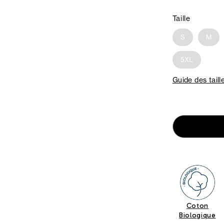
Taille
S
M
5XL
Guide des taill
Coton
Biologique