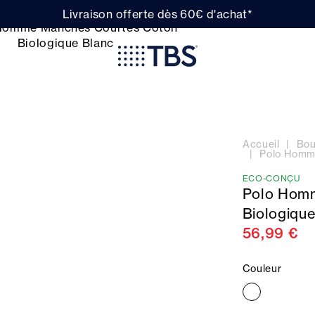
Livraison offerte dès 60€ d'achat*
Accueil
Bou
Polo Homm
ECO-CONÇU
Polo Hom
Biologiqu
56,99 €
Couleur