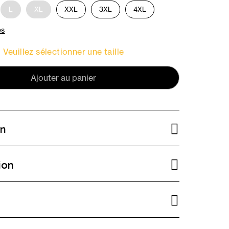
L
XL
XXL
3XL
4XL
es
Veuillez sélectionner une taille
Ajouter au panier
on
ion