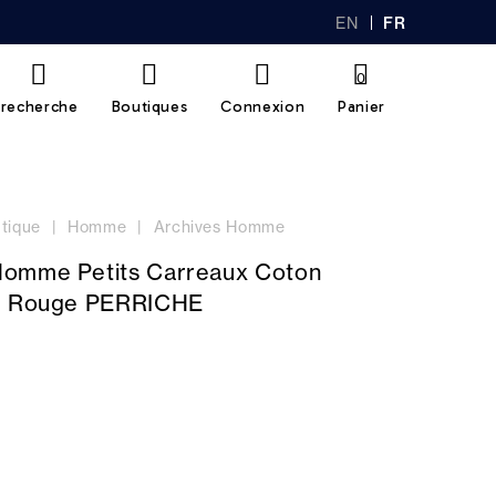
EN
FR
GL
AN
IS
Ç
H
AI
0
S
recherche
Boutiques
Connexion
Panier
tique
Homme
Archives Homme
omme Petits Carreaux Coton
ue Rouge PERRICHE