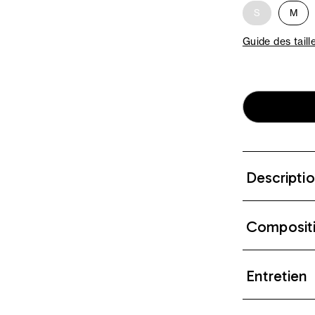
S
M
Guide des taill
Descripti
Composit
Entretien