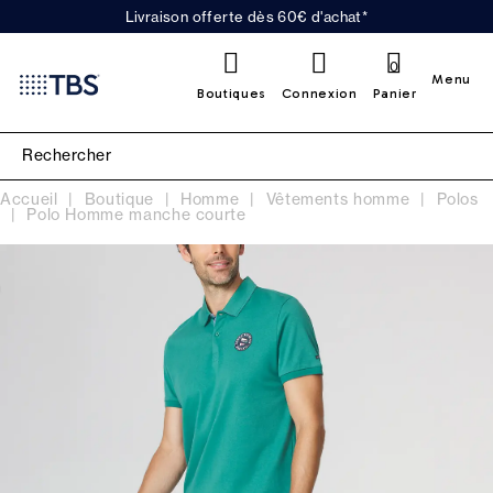
Livraison offerte dès 60€ d'achat*
0
Menu
Boutiques
Connexion
Panier
Accueil
Boutique
Homme
Vêtements homme
Polos
Polo Homme manche courte