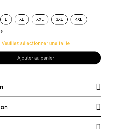
L
XL
XXL
3XL
4XL
es
Veuillez sélectionner une taille
Ajouter au panier
on
ion