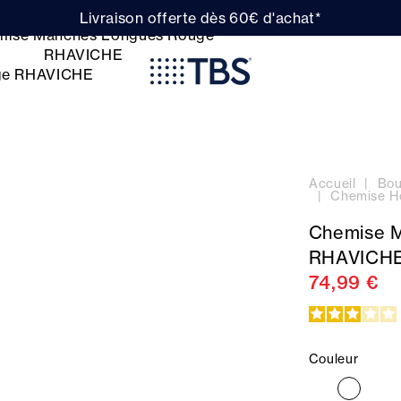
Livraison offerte dès 60€ d'achat*
Accueil
Bou
Chemise H
Chemise 
RHAVICH
74,99 €
Couleur