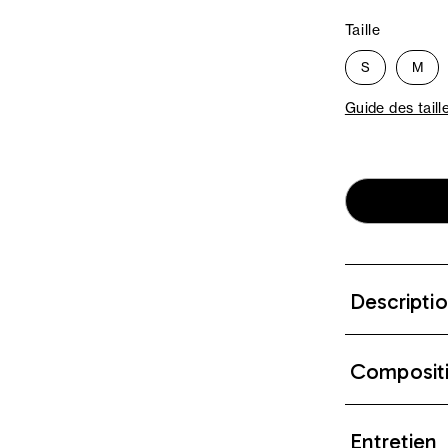
Taille
S
M
Guide des taill
Descripti
Composit
Entretien