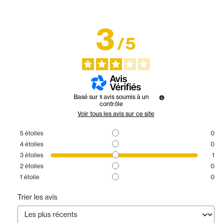
3
/
5
Basé sur
1
avis soumis à un
contrôle
Voir tous les avis sur ce site
5
étoiles
0
4
étoiles
0
3
étoiles
1
2
étoiles
0
1
étoile
0
Trier les avis