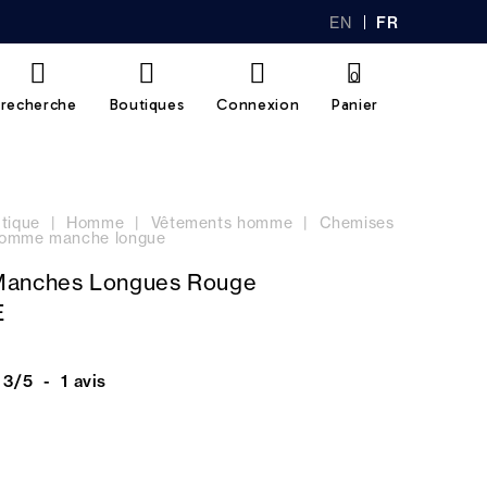
EN
FR
GL
AN
IS
Ç
H
AI
0
S
recherche
Boutiques
Connexion
Panier
tique
Homme
Vêtements homme
Chemises
omme manche longue
Manches Longues Rouge
E
3
/
5
-
1
avis