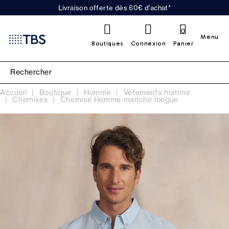
Livraison offerte dès 60€ d'achat*
0
Menu
Boutiques
Connexion
Panier
Accueil
Boutique
Homme
Vêtements homme
Chemises
Chemise Homme manche longue