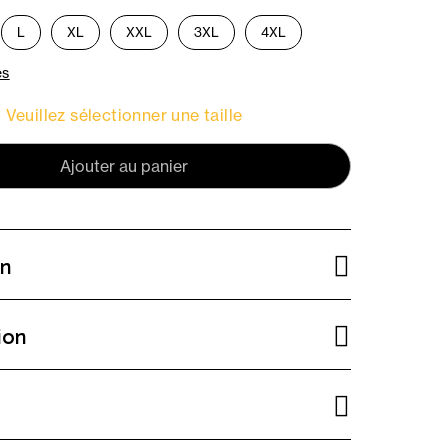
L
XL
XXL
3XL
4XL
es
Veuillez sélectionner une taille
Ajouter au panier
on
ion