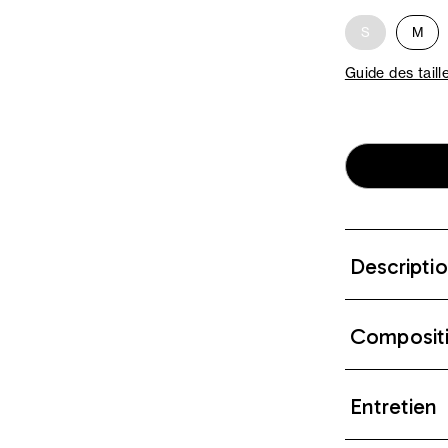
S
M
Guide des taill
Descripti
Composit
Entretien