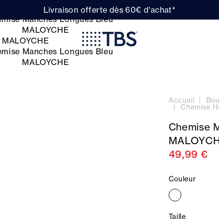
Livraison offerte dès 60€ d'achat*
Accueil
Bou
Chemise H
Chemise M
MALOYC
49,99 €
Couleur
Taille