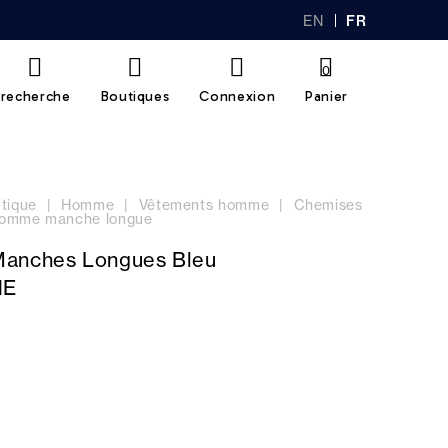
EN
FR
GL
AN
IS
Ç
H
AI
0
S
recherche
Boutiques
Connexion
Panier
tique
Homme
Vêtements homme
Chemises
omme manche longue
anches Longues Bleu
HE