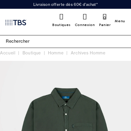
Livraison offerte dès 60€ d'achat*
0
Menu
Boutiques
Connexion
Panier
Accueil
Boutique
Homme
Archives Homme