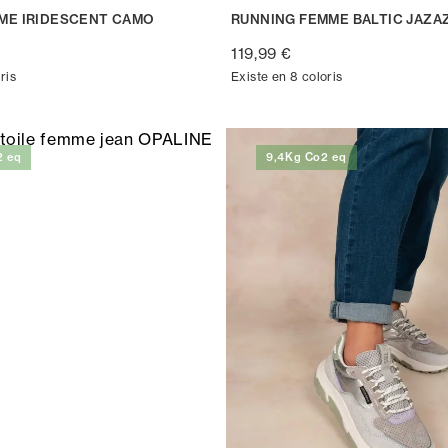
ME IRIDESCENT CAMO
RUNNING FEMME BALTIC JAZA
119,99 €
ris
Existe en 8 coloris
2 eq
9,4Kg Co2 eq