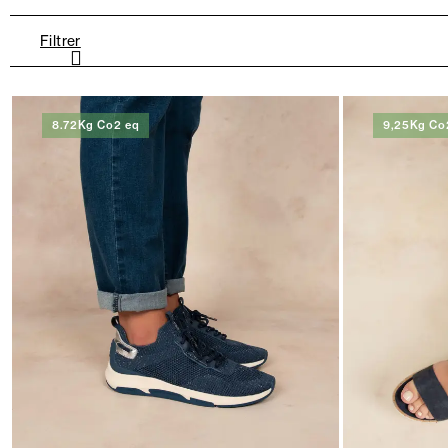
Filtrer
8.72Kg Co2 eq
9,25Kg Co