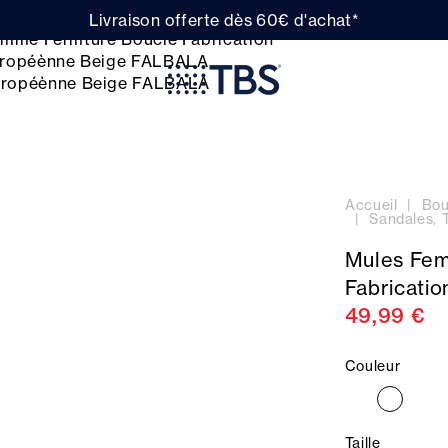
Livraison offerte dès 60€ d'achat*
Accueil
Bou
Sandales, 
Mules Fem
Fabricati
49,99 €
Couleur
Taille