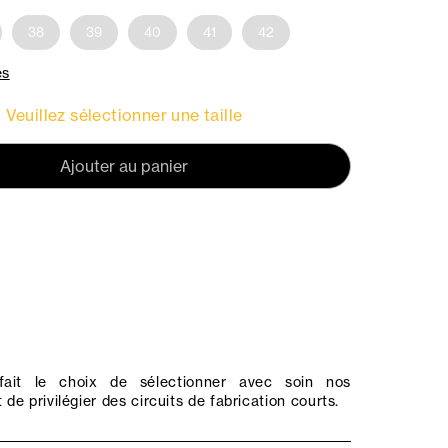
38
39
40
41
42
es
Veuillez sélectionner une taille
Ajouter au panier
ait le choix de sélectionner avec soin nos
 de privilégier des circuits de fabrication courts.