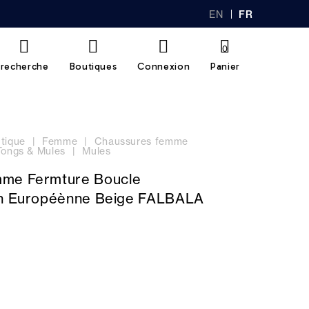
EN
FR
GL
AN
IS
Ç
H
AI
0
S
recherche
Boutiques
Connexion
Panier
tique
Femme
Chaussures femme
Tongs & Mules
Mules
me Fermture Boucle
on Européènne Beige FALBALA