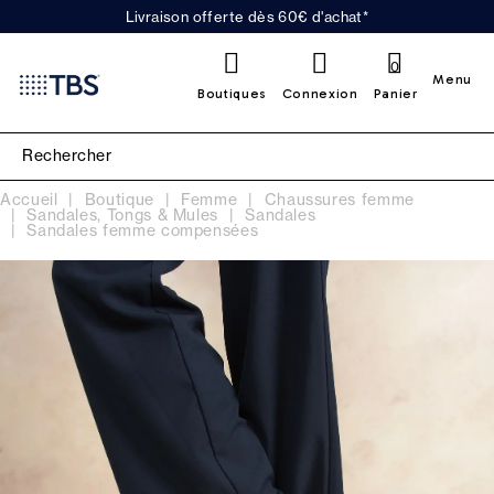
Livraison offerte dès 60€ d'achat*
0
Menu
Boutiques
Connexion
Panier
Accueil
Boutique
Femme
Chaussures femme
Sandales, Tongs & Mules
Sandales
Sandales femme compensées