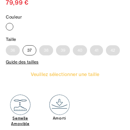
79,99 €
Couleur
Taille
36
37
38
39
40
41
42
Guide des tailles
Veuillez sélectionner une taille
Semelle
Amorti
Amovible