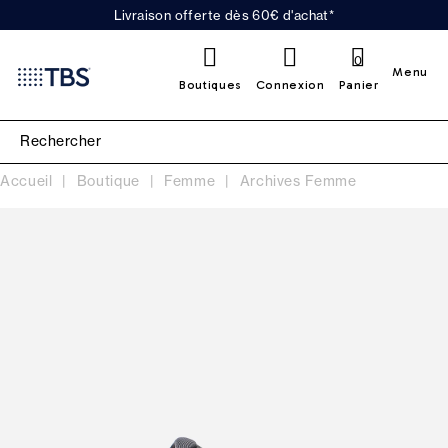
Livraison offerte dès 60€ d'achat*
0
Menu
Boutiques
Connexion
Panier
Accueil
Boutique
Femme
Archives Femme