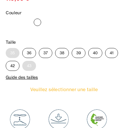
Couleur
Taille
35
36
37
38
39
40
41
42
43
Guide des tailles
Veuillez sélectionner une taille