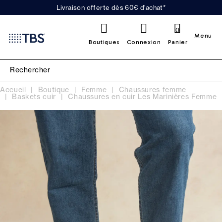
Livraison offerte dès 60€ d'achat*
0
Menu
Boutiques
Connexion
Panier
Accueil
Boutique
Femme
Chaussures femme
Baskets cuir
Chaussures en cuir Les Marinières Femme