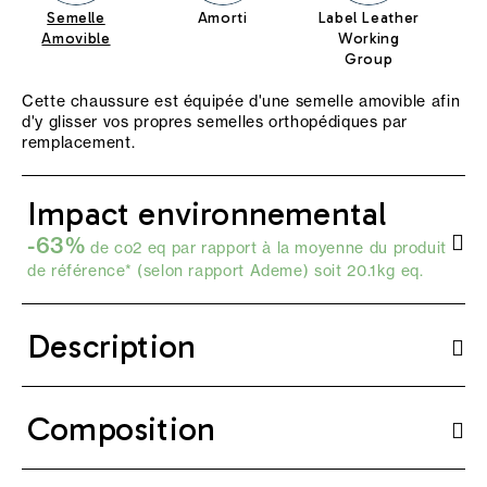
Semelle
Amorti
Label Leather
Te
Amovible
Working
T
Group
Cette chaussure est équipée d'une semelle amovible afin
d'y glisser vos propres semelles orthopédiques par
remplacement.
Impact environnemental
-63%
de co2 eq par rapport à la moyenne du produit
de référence* (selon
rapport Ademe
) soit 20.1kg eq.
Description
Composition