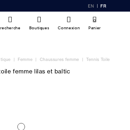
EN
FR
GL
AN
IS
Ç
H
AI
0
S
recherche
Boutiques
Connexion
Panier
tique
Femme
Chaussures femme
Tennis Toile
oile femme lilas et baltic