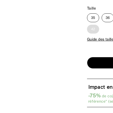
Taille
35
36
42
Guide des taill
Impact en
-75%
de co2
référence* (s