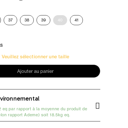
37
38
39
40
41
es
Veuillez sélectionner une taille
Ajouter au panier
vironnemental
 eq par rapport à la moyenne du produit de
elon
rapport Ademe
) soit 18.5kg eq.