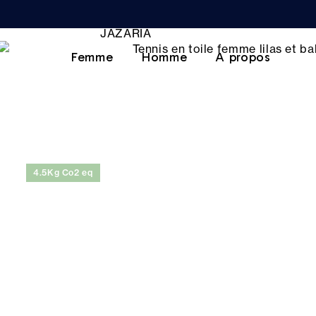
Femme
Homme
A propos
4.5Kg Co2 eq