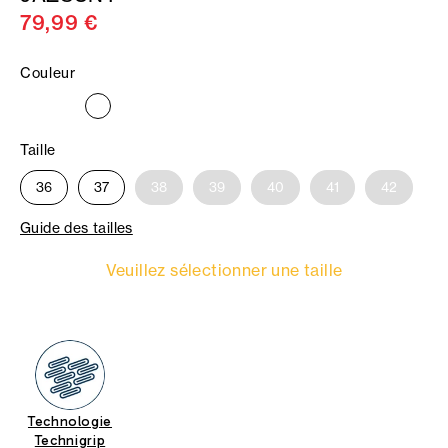
79,99 €
Couleur
Taille
36
37
38
39
40
41
42
Guide des tailles
Veuillez sélectionner une taille
Technologie
Technigrip