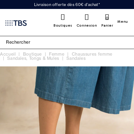
Livraison offerte dès 60€ d'achat*
0
Menu
Boutiques
Connexion
Panier
Accueil
Boutique
Femme
Chaussures femme
Sandales, Tongs & Mules
Sandales