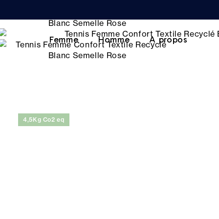
Femme
Homme
A propos
4,5Kg Co2 eq