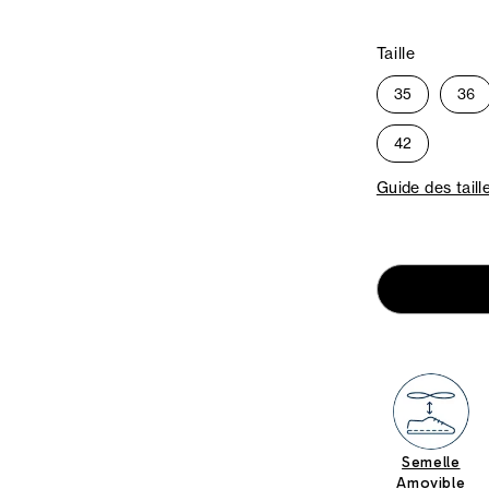
Taille
35
36
42
Guide des taill
Semelle
Amovible