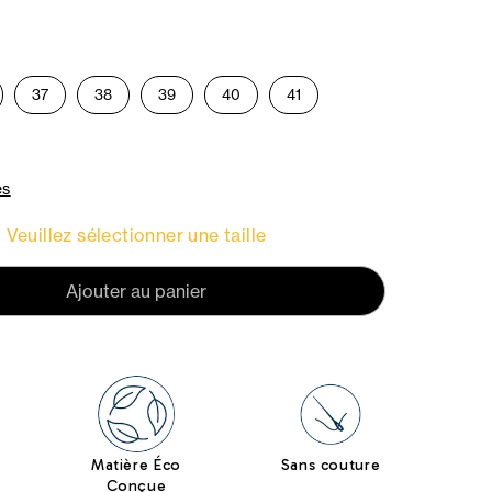
37
38
39
40
41
es
Veuillez sélectionner une taille
Ajouter au panier
Matière Éco
Sans couture
Conçue