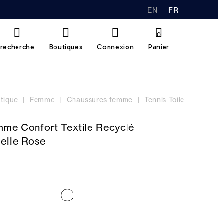
EN
FR
GL
AN
IS
Ç
H
AI
0
S
recherche
Boutiques
Connexion
Panier
tique
Femme
Chaussures femme
Tennis Toile
mme Confort Textile Recyclé
elle Rose