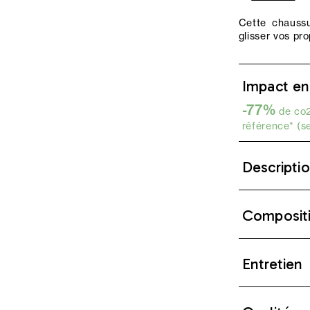
Cette chaussu
glisser vos pr
Impact en
-77%
de co2
référence* (s
Descripti
Composit
Entretien