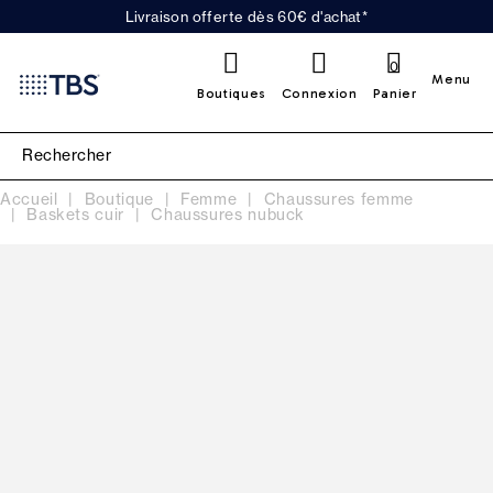
Livraison offerte dès 60€ d'achat*
0
Menu
Boutiques
Connexion
Panier
Accueil
Boutique
Femme
Chaussures femme
Baskets cuir
Chaussures nubuck