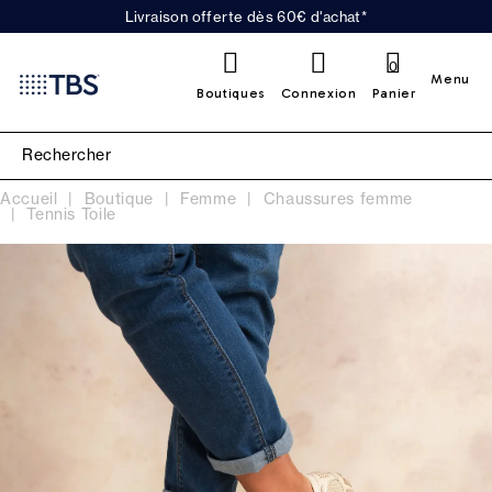
Livraison offerte dès 60€ d'achat*
0
Menu
Boutiques
Connexion
Panier
Accueil
Boutique
Femme
Chaussures femme
Tennis Toile