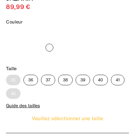
89,99 €
Couleur
Taille
35
36
37
38
39
40
41
42
Guide des tailles
Veuillez sélectionner une taille