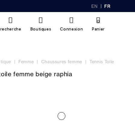
EN
FR
GL
AN
IS
Ç
H
AI
0
S
recherche
Boutiques
Connexion
Panier
tique
Femme
Chaussures femme
Tennis Toile
toile femme beige raphia