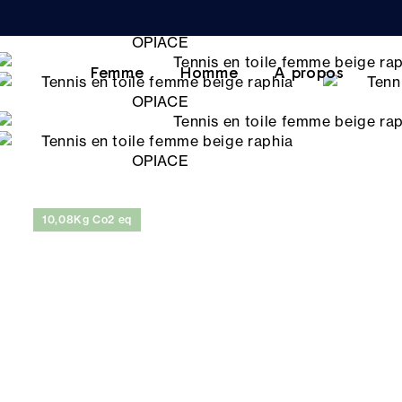
Femme
Homme
A propos
10,08Kg Co2 eq