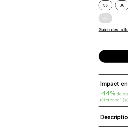
35
36
42
Guide des taill
Impact en
-44%
de co2
référence* (s
Descripti