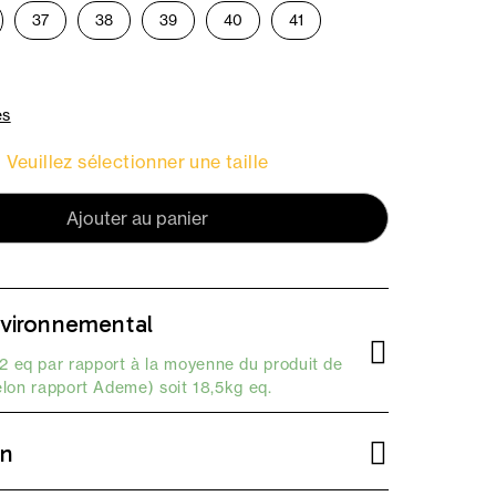
37
38
39
40
41
es
Veuillez sélectionner une taille
Ajouter au panier
vironnemental
 eq par rapport à la moyenne du produit de
elon
rapport Ademe
) soit 18,5kg eq.
on