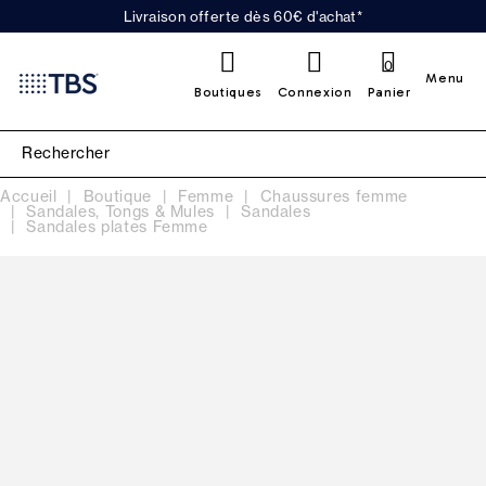
Livraison offerte dès 60€ d'achat*
0
Menu
Boutiques
Connexion
Panier
Accueil
Boutique
Femme
Chaussures femme
Sandales, Tongs & Mules
Sandales
Sandales plates Femme