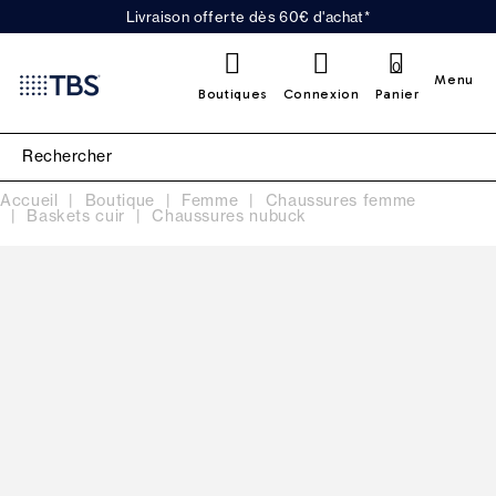
Livraison offerte dès 60€ d'achat*
0
Menu
Boutiques
Connexion
Panier
Accueil
Boutique
Femme
Chaussures femme
Baskets cuir
Chaussures nubuck