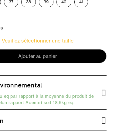
37
38
39
40
41
es
Veuillez sélectionner une taille
Ajouter au panier
vironnemental
 eq par rapport à la moyenne du produit de
elon
rapport Ademe
) soit 18,5kg eq.
on