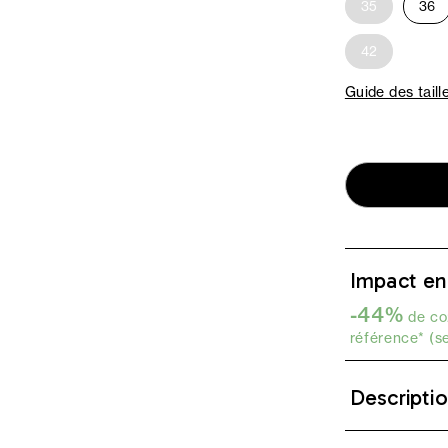
35
36
42
Guide des taill
Impact en
-44%
de co2
référence* (s
Descripti