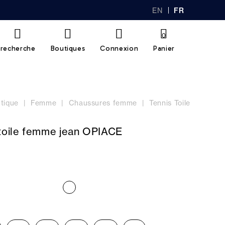
EN
FR
GL
AN
IS
Ç
H
AI
0
S
recherche
Boutiques
Connexion
Panier
tique
Femme
Chaussures femme
Tennis Toile
 toile femme jean OPIACE