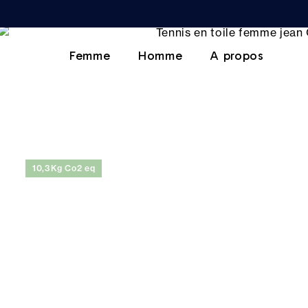
Femme
Homme
A propos
10,3Kg Co2 eq