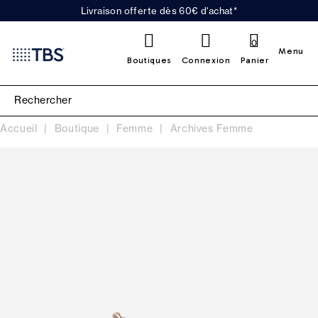
Livraison offerte dès 60€ d'achat*
0
Menu
Boutiques
Connexion
Panier
Accueil
Boutique
Femme
Archives Femme