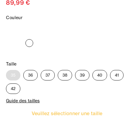
89,99 €
Couleur
Taille
35
36
37
38
39
40
41
42
Guide des tailles
Veuillez sélectionner une taille