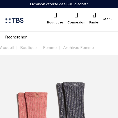
Livraison offerte dès 60€ d'achat*
0
Menu
Boutiques
Connexion
Panier
Accueil
Boutique
Femme
Archives Femme