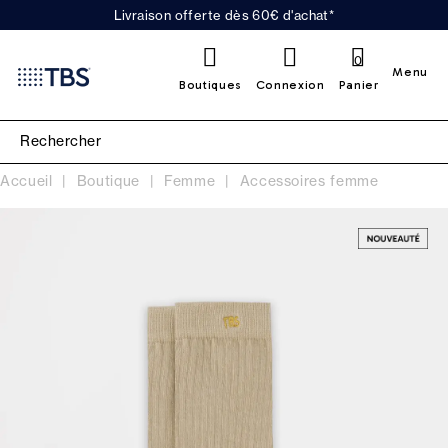
Livraison offerte dès 60€ d'achat*
0
Menu
Boutiques
Connexion
Panier
Accueil
Boutique
Femme
Accessoires femme