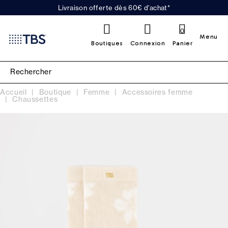
Livraison offerte dès 60€ d'achat*
0
Menu
Boutiques
Connexion
Panier
Accueil
Boutique
Femme
Accessoires femme
Chaussettes