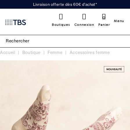
Livraison offerte dès 60€ d'achat*
0
Menu
Boutiques
Connexion
Panier
Accueil
Boutique
Femme
Accessoires femme