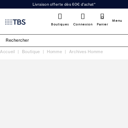
Livraison offerte dès 60€ d'achat*
0
Menu
Boutiques
Connexion
Panier
Accueil
Boutique
Homme
Archives Homme