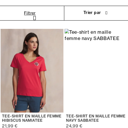
blouses
ainsi que
nos polos manches courtes pour
femme
. Profitez-en dès maintenant !
Trier par
Filtrer
TEE-SHIRT EN MAILLE FEMME
TEE-SHIRT EN MAILLE FEMME
HIBISCUS NAMIATEE
NAVY SABBATEE
21,99 €
24,99 €