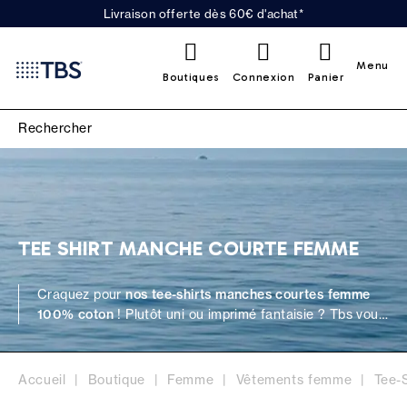
Livraison offerte dès 60€ d'achat*
0
Menu
Boutiques
Connexion
Panier
TEE SHIRT MANCHE COURTE FEMME
Craquez pour
nos tee-shirts manches courtes femme
100% coton
! Plutôt uni ou imprimé fantaisie ? Tbs vous
propose une sélection de tee-shirts décontractés et
tendances. Parfaits en toutes saisons, ils sont
agréables, confortables et doux au porté. Vous ne les
Accueil
Boutique
Femme
Vêtements femme
Tee-S
quitterez plus ! Découvrez également
nos chemisiers et