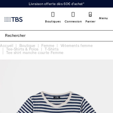
Livraison offerte dès 60€ d'achat*
0
Menu
Boutiques
Connexion
Panier
Accueil
Boutique
Femme
Vêtements femme
Tee-Shirts & Polos
T-Shirts
Tee shirt manche courte Femme