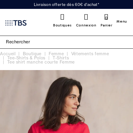
Livraison offerte dès 60€ d'achat*
0
Menu
Boutiques
Connexion
Panier
Accueil
Boutique
Femme
Vêtements femme
Tee-Shirts & Polos
T-Shirts
Tee shirt manche courte Femme