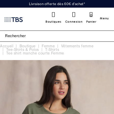
Livraison offerte dès 60€ d'achat*
0
Menu
Boutiques
Connexion
Panier
Accueil
Boutique
Femme
Vêtements femme
Tee-Shirts & Polos
T-Shirts
Tee shirt manche courte Femme