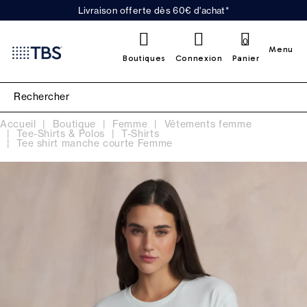
Livraison offerte dès 60€ d'achat*
0
Menu
Boutiques
Connexion
Panier
Accueil
Boutique
Femme
Vêtements femme
Tee-Shirts & Polos
T-Shirts
Tee shirt manche courte Femme