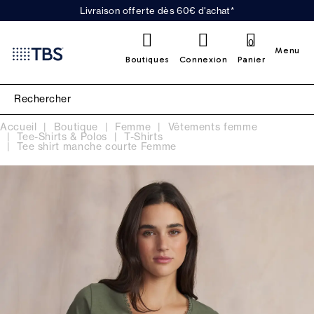
Livraison offerte dès 60€ d'achat*
0
Menu
Boutiques
Connexion
Panier
Accueil
Boutique
Femme
Vêtements femme
Tee-Shirts & Polos
T-Shirts
Tee shirt manche courte Femme