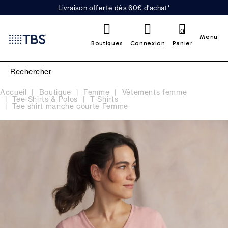
Livraison offerte dès 60€ d'achat*
0
Menu
Boutiques
Connexion
Panier
Accueil
Boutique
Femme
Vêtements femme
Tee-Shirts & Polos
T-Shirts
Tee shirt manche courte Femme