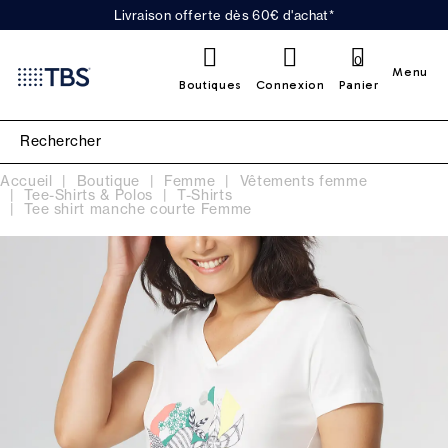
Livraison offerte dès 60€ d'achat*
0
Menu
Boutiques
Connexion
Panier
Accueil
Boutique
Femme
Vêtements femme
Tee-Shirts & Polos
T-Shirts
Tee shirt manche courte Femme