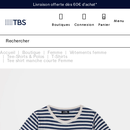
Livraison offerte dès 60€ d'achat*
0
Menu
Boutiques
Connexion
Panier
Accueil
Boutique
Femme
Vêtements femme
Tee-Shirts & Polos
T-Shirts
Tee shirt manche courte Femme