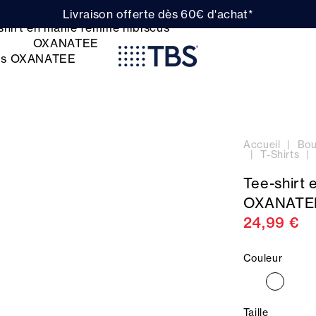
Livraison offerte dès 60€ d'achat*
Accueil
Bou
T-Shirts
Tee-shirt 
OXANATE
24,99 €
Couleur
Taille