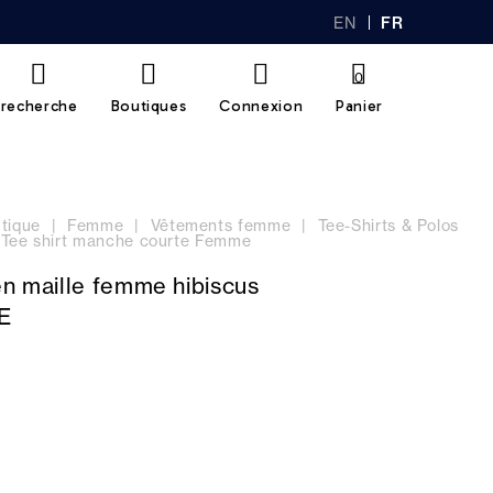
EN
FR
GL
AN
IS
Ç
H
AI
0
S
recherche
Boutiques
Connexion
Panier
tique
Femme
Vêtements femme
Tee-Shirts & Polos
Tee shirt manche courte Femme
en maille femme hibiscus
E