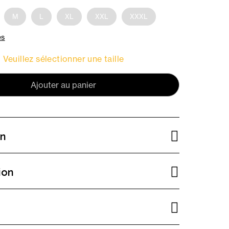
M
L
XL
XXL
XXXL
es
Veuillez sélectionner une taille
Ajouter au panier
on
ion