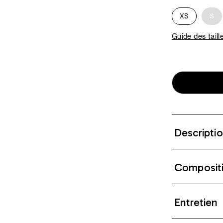
XS
S
Guide des taill
Descripti
Composit
Entretien