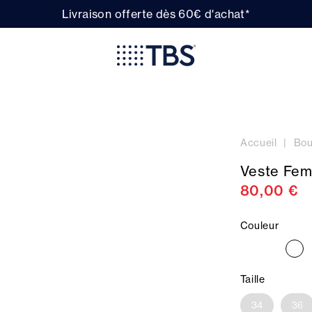
Livraison offerte dès 60€ d'achat*
Accueil
Bou
Veste Fem
80,00 €
Couleur
Taille
34
36