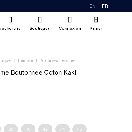
EN
FR
GL
AN
IS
Ç
H
AI
0
S
recherche
Boutiques
Connexion
Panier
tique
Femme
Archives Femme
me Boutonnée Coton Kaki
38
40
42
44
46