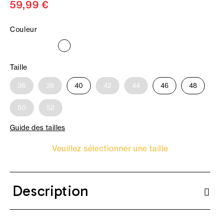
59,99 €
Couleur
Taille
36
38
40
42
44
46
48
50
52
Guide des tailles
Veuillez sélectionner une taille
Description