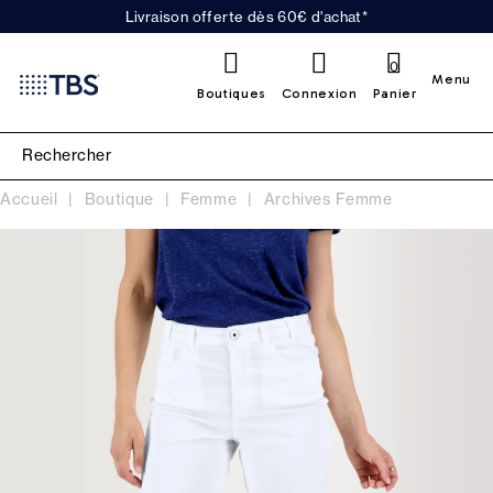
Livraison offerte dès 60€ d'achat*
0
Menu
Boutiques
Connexion
Panier
Accueil
Boutique
Femme
Archives Femme